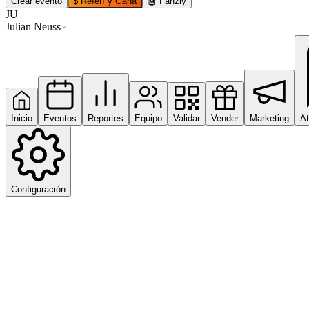
Crear evento
$
Referí y Ganá
🤖
Fanzly
JU
Julian Neuss
Inicio
Eventos
Reportes
Equipo
Validar
Vender
Marketing
At
Configuración
Buenos días,
Julian
?
Hoy
7 días
30 días
Todo
Ingresos netos
Impacto de Fanzly en tu período seleccionado — ventas, canales y aut
Reportes
→