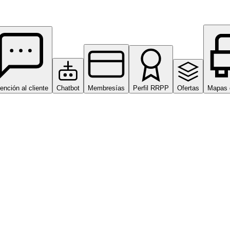
ención al cliente
Chatbot
Membresías
Perfil RRPP
Ofertas
Mapas 
omatizaciones en un solo lugar.